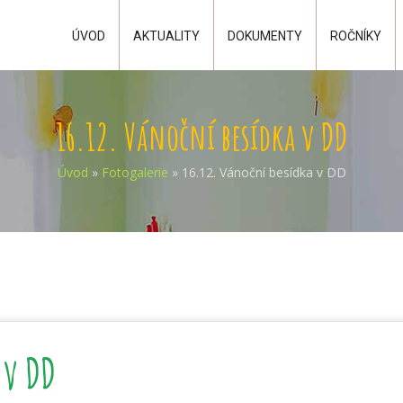
ÚVOD
AKTUALITY
DOKUMENTY
ROČNÍKY
16.12. Vánoční besídka v DD
Úvod
»
Fotogalerie
»
16.12. Vánoční besídka v DD
 v DD