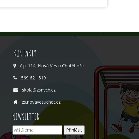
KONTAKTY
č.p. 114, Nová Ves u Chotěboře
569 621 519
skola@zsnvch.cz
zs.novavesuchot.cz
NEWSLETTER